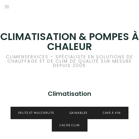
Aller
au
ACCUEIL
contenu
CLIMATISATION
CLIMATISATION & POMPES À
CHALEUR
RÉGULATION
CLIMENSERVICES – SPÉCIALISTE EN SOLUTIONS DE
CHAUFFAGE ET DE CLIM DE QUALITÉ SUR MESURE
PAC PISCINES
DEPUIS 2005
POMPES À CHALEUR
Climatisation
ÉMETTEURS
ECS
SPLITS ET MULTISPLITS
GAINABLES
CAVE À VIN
PRESTATIONS
CACHE CLIM