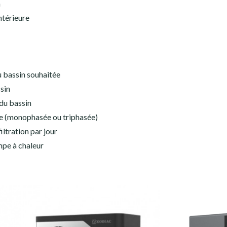
n
intérieure
u bassin souhaitée
sin
 du bassin
ue (monophasée ou triphasée)
iltration par jour
mpe à chaleur