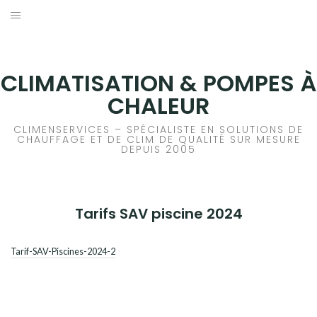
Aller
au
ACCUEIL
contenu
CLIMATISATION
CLIMATISATION & POMPES À
CHALEUR
RÉGULATION
CLIMENSERVICES – SPÉCIALISTE EN SOLUTIONS DE
CHAUFFAGE ET DE CLIM DE QUALITÉ SUR MESURE
PAC PISCINES
DEPUIS 2005
POMPES À CHALEUR
Tarifs SAV piscine 2024
ÉMETTEURS
ECS
Tarif-SAV-Piscines-2024-2
PRESTATIONS